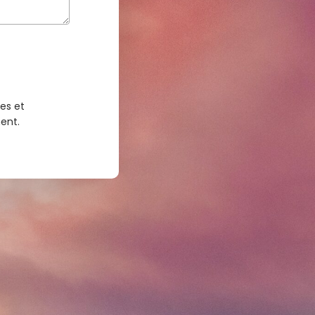
es et
ent.