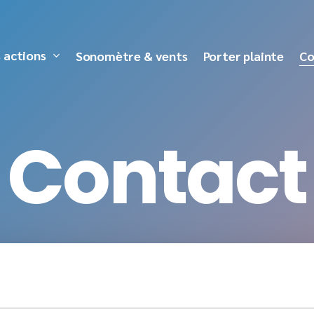
 actions
Sonomètre & vents
Porter plainte
Co
C
o
n
t
a
c
t