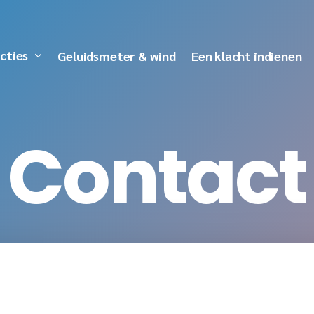
cties
Geluidsmeter & wind
Een klacht indienen
C
o
n
t
a
c
t