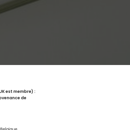
UK est membre) :
rovenance de
 Belgique