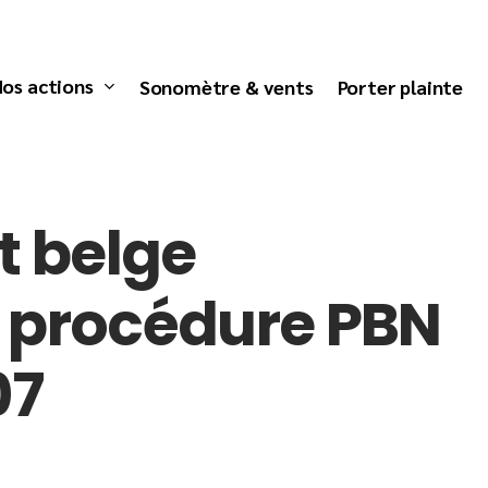
os actions
Sonomètre & vents
Porter plainte
at belge
a procédure PBN
07