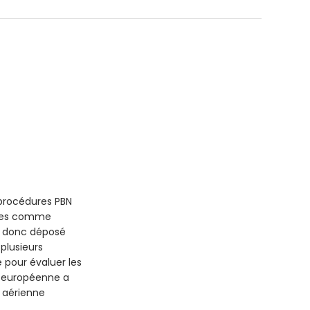
 procédures PBN
ipées comme
 a donc déposé
plusieurs
pour évaluer les
n européenne a
é aérienne