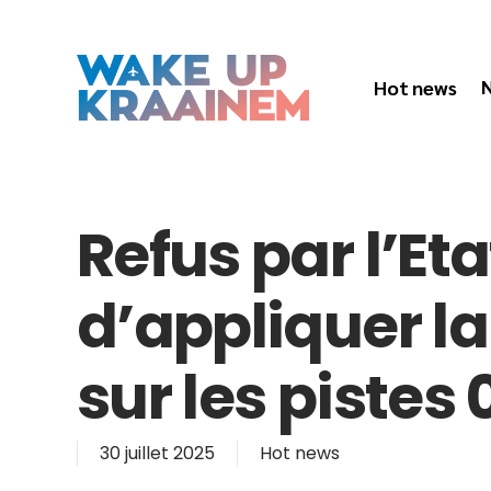
Skip
to
main
content
N
Hot news
Refus par l’Et
d’appliquer l
sur les pistes 
30 juillet 2025
Hot news