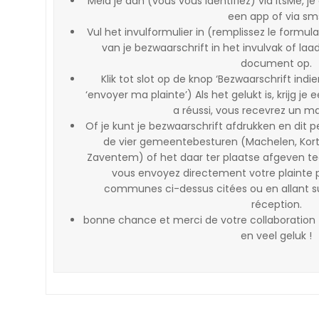
Meld je aan (vous vous identifiez) via ItsMe, je 
een app of via sm
Vul het invulformulier in (remplissez le formula
van je bezwaarschrift in het invulvak of laa
document op.
Klik tot slot op de knop ‘Bezwaarschrift indie
‘envoyer ma plainte’) Als het gelukt is, krijg je 
a réussi, vous recevrez un ma
Of je kunt je bezwaarschrift afdrukken en dit 
de vier gemeentebesturen (Machelen, Kort
Zaventem) of het daar ter plaatse afgeven te
vous envoyez directement votre plainte p
communes ci-dessus citées ou en allant s
réception.
bonne chance et merci de votre collaboration
en veel geluk !