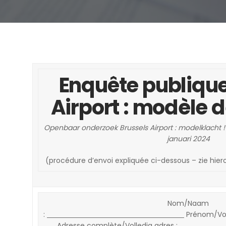
Enquête publique
Airport : modèle d
Openbaar onderzoek Brussels Airport : modelklacht 
januari 2024
(procédure d’envoi expliquée ci-dessous – zie hie
Nom/Naam
:
Prénom/Vo
Adresse complète/Volledig adres :