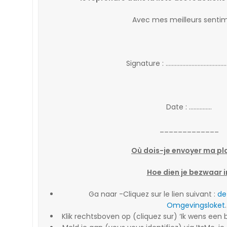
Avec mes meilleurs sentim
Signature : ………………………………
Date : ……………
_____________
Où dois-je envoyer ma pl
Hoe dien je bezwaar i
Ga naar -Cliquez sur le lien suivant :
de
Omgevingsloket
.
Klik rechtsboven op (cliquez sur) ‘Ik wens een