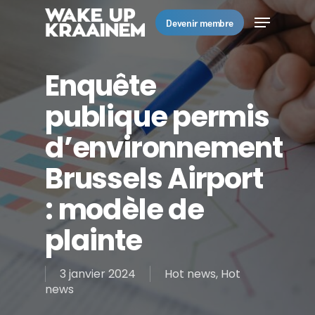
Skip
Menu
to
Devenir membre
main
Close
content
Menu
Enquête
publique permis
d’environnement
Brussels Airport
: modèle de
plainte
3 janvier 2024
Hot news
,
Hot
news