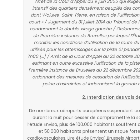
Arrêt de la Cour d’Appel du 9 juin 2005 qui exigea
intensif des quartiers densément peuplés des com
dont Woluwe-Saint-Pierre, en raison de l’utilisatio
court » / Jugement du 31 juillet 2014 du Tribunal de
condamnant le double virage gauche / Ordonnance d
de Première instance de Bruxelles par lequel l’Ét
modifier les conditions d’utilisation de la route d
utilisée pour les atterrissages sur la piste 01 penda
7h00 […] / Arrêt de la Cour d’Appel du 22 octobre 2
estimant en outre excessive l’utilisation de la pis
Première Instance de Bruxelles du 22 décembre 202
ordonnant des mesures de cessation de l’utilisatio
peine d’astreintes et indemnisant la grande 
2. Interdiction des vols d
De nombreux aéroports européens suspendent com
durant la nuit pour cesser de compromettre la san
l’étude Envisa, plus de 100.000 habitants souffrent
et 50.000 habitants présentent un risque for
cardiovasculaires. Lire étude Envisa).Brussels Airpor