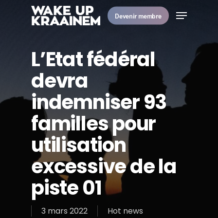
Skip
Menu
to
Devenir membre
main
Close
content
Menu
L’Etat fédéral
devra
indemniser 93
familles pour
utilisation
excessive de la
piste 01
3 mars 2022
Hot news