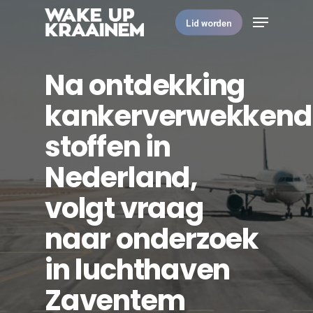
Skip
Menu
to
Lid worden
main
Close
content
Menu
Na ontdekking
kankerverwekkend
stoffen in
Nederland,
volgt vraag
naar onderzoek
in luchthaven
Zaventem