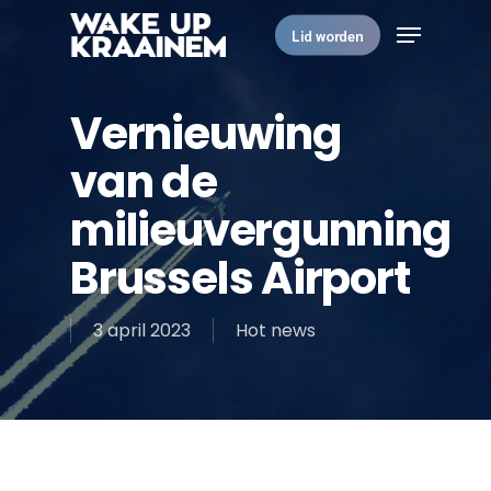
Skip
Menu
to
Lid worden
main
Close
content
Menu
Vernieuwing
van de
milieuvergunning
Brussels Airport
3 april 2023
Hot news