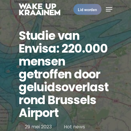
Skip
Menu
to
Lid worden
main
Close
content
Menu
Studie van
Envisa: 220.000
mensen
getroffen door
geluidsoverlast
rond Brussels
Airport
29 mei 2023
Hot news